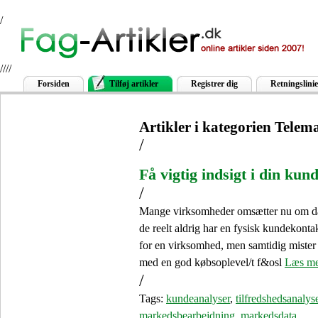
/
////
Forsiden
Tilføj artikler
Registrer dig
Retningslinie
Artikler i kategorien Telem
/
Få vigtig indsigt i din kun
/
Mange virksomheder omsætter nu om dage
de reelt aldrig har en fysisk kundekont
for en virksomhed, men samtidig mister 
med en god købsoplevel/t f&osl
Læs me
/
Tags:
kundeanalyser
,
tilfredshedsanalys
markedsbearbejdning
,
markedsdata