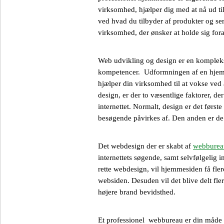
virksomhed, hjælper dig med at nå ud t
ved hvad du tilbyder af produkter og serv
virksomhed, der ønsker at holde sig for
Web udvikling og design er en kompleks d
kompetencer. Udformningen af ​​en hjem
hjælper din virksomhed til at vokse ved 
design, er der to væsentlige faktorer, d
internettet. Normalt, design er det først
besøgende påvirkes af. Den anden er d
Det webdesign der er skabt af
webburea
internettets søgende, samt selvfølgel
rette webdesign, vil hjemmesiden få fle
websiden. Desuden vil det blive delt fler
højere brand bevidsthed.
Et professionel webbureau er din måde 