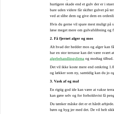
hurtigere skade end et gulv der er i stu
bare uden videre får skifter gulvet på t
ved at slibe dem og give dem en ordenl
Hvis du gerne vil spare mest muligt på 
læse meget mere om gulvafslibning og fi
2. Få fjernet alger og mos
Alt hvad der hedder mos og alger kan få 
har en stor terrasse kan det være svært at
algebehandlingsfirma
og modtag tilbud.
Det vil ikke koste mere end omkring 1.00
og lækker som ny, samtidig kan du jo ogs
3. Vask af og mal
En rigtig god ide kan være at vakse terr
kan gøre selv og for forholdsvist få peng
Du tænker måske det er et hårdt arbjede.
børn og hyg jer med det. De vil helt sik