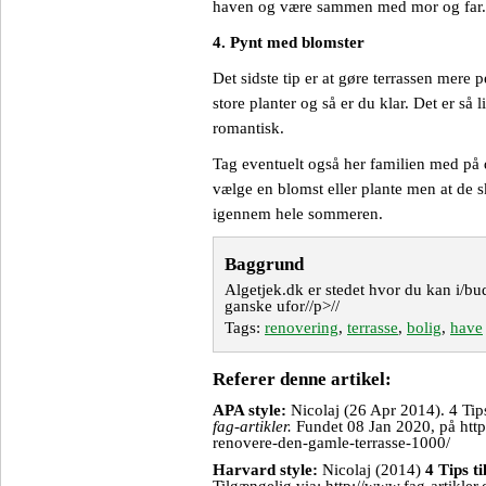
haven og være sammen med mor og far.
4. Pynt med blomster
Det sidste tip er at gøre terrassen mere p
store planter og så er du klar. Det er så l
romantisk.
Tag eventuelt også her familien med på 
vælge en blomst eller plante men at de s
igennem hele sommeren.
Baggrund
Algetjek.dk er stedet hvor du kan i/bu
ganske ufor//p>//
Tags:
renovering
,
terrasse
,
bolig
,
have
Referer denne artikel:
APA style:
Nicolaj (26 Apr 2014). 4 Tips
fag-artikler.
Fundet 08 Jan 2020, på http:/
renovere-den-gamle-terrasse-1000/
Harvard style:
Nicolaj (2014)
4 Tips t
Tilgængelig via: http://www.fag-artikler.