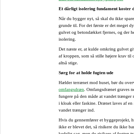
Et dårligt isolering fundament koster 
Når du bygger nyt, så skal du ikke spare
grunde til. For det første er det meget d
gulvet og betondækket fjernes, og der her
isolering.
Det næste er, at kulde omkring gulvet gi
af kroppen, som så stille højere krav t
altså stige.
Sørg for at holde fugten ude
Hælder terrænet mod huset, bør du over
omfangsdræn
. Omfangsdrænet graves ne
fungere på den måde at vandet trænger n
i kloak eller faskine. Drænet laves af e
vandet trænger ind.
Hvis du gennemfører et byggeprojekt, h
ikke er blevet det, så risikere du ikke b
kedelig sag, men du risikere af fugten 