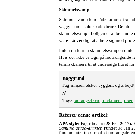
Skimmelsvamp
Skimmelsvamp kan både komme fra indtræ
vægge som skaber kuldebroer. Det du sk
skimmelsvamp i boligen er at behandle 
være nødvendigt at alliere sig med prof
Inden du kan få skimmelsvampen under kon
Hvis der ikke er tegn på indtrængende fu
termiskkamera til at undersøge huset for 
Baggrund
Fag-ninjaen elsker byggeri, og arbejd/
//
Tags:
omfangsdræn
,
fundament
,
dræn
Referer denne artikel:
APA style:
Fag-ninjaen (28 Feb 2017). 
Samling af fag-artikler.
Fundet 08 Jan 202
fundamentet-toert-med-et-omfangsdrae