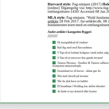
Harvard style:
Fag-ninjaen (2017)
Hol
[online] Tilgængelig via: http://www.fag
omfangsdraen-1430/ Accessed 08 Jan 2
MLA style:
Fag-ninjaen. "Hold fundame
artikler
28 Feb 2017. far-artikler.dk. 08 
fundamentet-toert-med-et-omfangsdrae
Andre artikler i kategorien Byggeri
//////////
Få energitilskud til vinduer
Køl dig med med Aircondition
5 Tips til at forhøje boligens værdi inden salg
4 Tips til at renovere den gamle terrasse!
Tømrer Horsens - Snedker & Tømrer udfører
kompetent tømrerarbejde
Granitskærver til haven - sådan gør du
Slut med ukrudt på terrasse
Når du skal have en kælder
El Installatør I Kolding har skiftet identitet
At finde et nyt domicil eller kontor